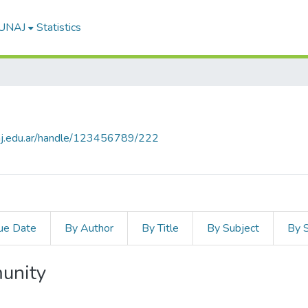
-UNAJ
Statistics
unaj.edu.ar/handle/123456789/222
ue Date
By Author
By Title
By Subject
By 
unity