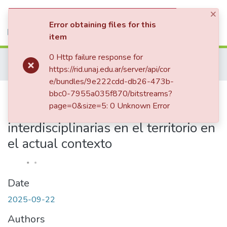
×
(current)
Log In
Error obtaining files for this
item
Communities & Collections
0 Http failure response for
Home
Institucional
Secretaría de Investigación y Vinculación Tecnológica
https://rid.unaj.edu.ar/server/api/cor
All of RID-UNAJ
Publicaciones SIyVT
4tas. Jornadas de Investigación | UNAJ : Investigaciones interdisciplinarias en el territorio en el actual contexto
e/bundles/9e222cdd-db26-473b-
Statistics
4tas. Jornadas de Investigación |
bbc0-7955a035f870/bitstreams?
page=0&size=5: 0 Unknown Error
UNAJ : Investigaciones
interdisciplinarias en el territorio en
el actual contexto
Date
2025-09-22
Authors