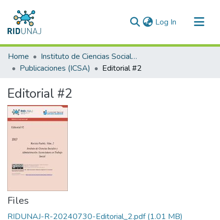
(current)
Log In
Communities & Collections
Home
Instituto de Ciencias Sociales y Administración (ICSA)
All of RID-UNAJ
Publicaciones (ICSA)
Editorial #2
Statistics
Editorial #2
Files
RIDUNAJ-R-20240730-Editorial_2.pdf
(1.01 MB)