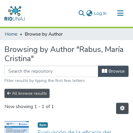
(current)
Log In
Communities & Collections
Home
Browse by Author
All of RID-UNAJ
Browsing by Author "Rabus, María
Cristina"
Browse
Filter results by typing the first few letters
All browse results
Now showing
1 - 1 of 1
Item type:
,
Item
Evaluación de la eficacia del