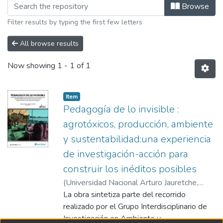
Browsing Publicaciones Editorial 
Browse
Filter results by typing the first few letters
All browse results
Now showing
1 - 1 of 1
Item type:
,
Item
Pedagogía de lo invisible :
agrotóxicos, producción, ambiente
y sustentabilidad:una experiencia
de investigación-acción para
construir los inéditos posibles
(
Universidad Nacional Arturo Jauretche
,
2021
La obra sintetiza parte del recorrido
)
García, Daniela
;
Menegaz, Adriana
;
Saraceno, Mariana
realizado por el Grupo Interdisciplinario de
;
Pérez, Maximiliano
;
Chiappe, Dolores
Investigación en Ambiente y
;
Pérez Palacios, Melanie