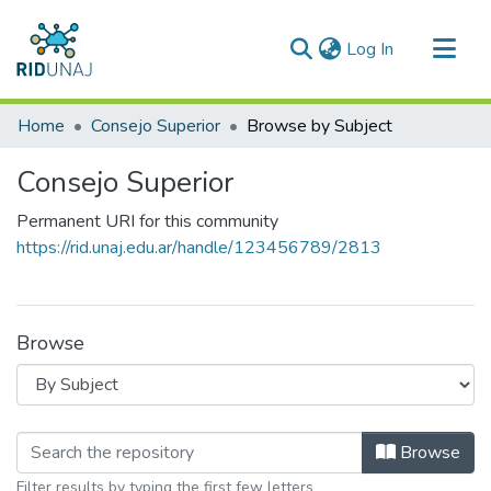
(current)
Log In
Communities & Collections
Home
Consejo Superior
Browse by Subject
All of RID-UNAJ
Consejo Superior
Permanent URI for this community
https://rid.unaj.edu.ar/handle/123456789/2813
Browse
Browsing Consejo Superior by Subject
Browse
Filter results by typing the first few letters