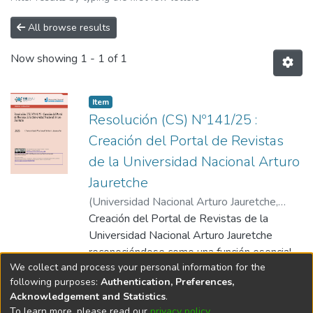
All browse results
Now showing
1 - 1 of 1
Item type:
,
Item
Resolución (CS) Nº141/25 :
Creación del Portal de Revistas
de la Universidad Nacional Arturo
Jauretche
(
Universidad Nacional Arturo Jauretche
,
2025-07-07
Creación del Portal de Revistas de la
)
Universidad Nacional Arturo
Jauretche. Consejo Superior
Universidad Nacional Arturo Jauretche
;
Universidad
Nacional Arturo Jauretche. Secretaria
reconociéndose como una función esencial
We collect and process your personal information for the
Académica. Dirección de Biblioteca Central,
para la promoción y difusión del
Show more
following purposes:
Authentication, Preferences,
Repositorio Institucional Digital, Centro de
conocimiento científico generado en esta
Acknowledgement and Statistics
.
Documentación y Archivo Histórico
Universidad.
To learn more, please read our
privacy policy
.