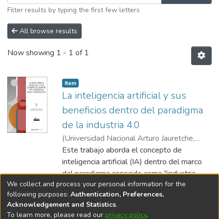
Filter results by typing the first few letters
All browse results
Now showing
1 - 1 of 1
Item type:
,
Item
La inteligencia artificial y sus
beneficios dentro del paradigma
de la industria 4.0
(
Universidad Nacional Arturo Jauretche
,
2023
Este trabajo aborda el concepto de
)
Walas Mateo, Federico
;
Navarro,
Florencia Nataly
inteligencia artificial (IA) dentro del marco
del paradigma conocido como "industria
We collect and process your personal information for the
4.0". Se presentan los conceptos centrales
Show more
following purposes:
Authentication, Preferences,
del nuevo modelo industrial, y en ese marco
Acknowledgement and Statistics
.
se realiza una introducción a conceptos
To learn more, please read our
privacy policy
.