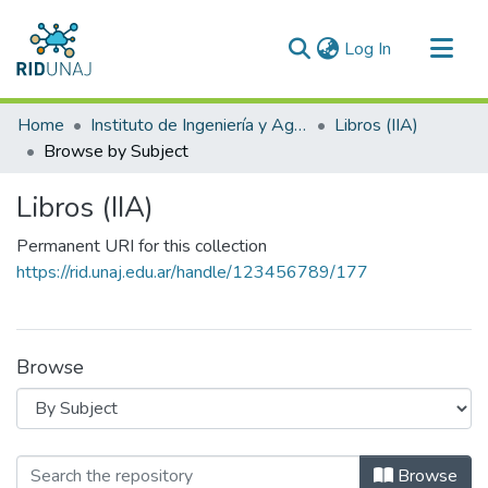
(current)
Log In
Communities & Collections
Home
Instituto de Ingeniería y Agronomía (IIA)
Libros (IIA)
All of RID-UNAJ
Browse by Subject
Libros (IIA)
Permanent URI for this collection
https://rid.unaj.edu.ar/handle/123456789/177
Browse
Browsing Libros (IIA) by Subject
Browse