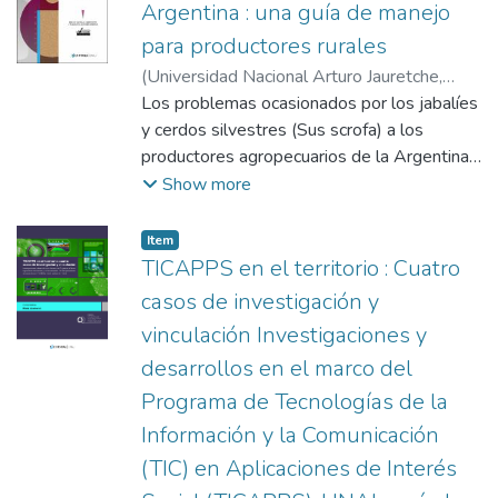
las diferentes herramientas del tipo open
Argentina : una guía de manejo
source (OS), que facilitaría la adopción de
para productores rurales
esta tecnología en pymes. Por último, se
(
Universidad Nacional Arturo Jauretche
,
realiza un análisis de la aplicación de dicho
2023
Los problemas ocasionados por los jabalíes
)
Carpinetti, Bruno Nicolás
;
Merino,
concepto en las pymes industriales y se
Mariano Lisandro
y cerdos silvestres (Sus scrofa) a los
destacan los beneficios asociados tras su
productores agropecuarios de la Argentina
implementación.
han sido identificados desde la introducción
Show more
de la especie en el territorio nacional. En los
últimos años, su constante expansión e
Item type:
,
Item
incremento han aumentado los conflictos, ya
TICAPPS en el territorio : Cuatro
no solo con la producción, sino que también
casos de investigación y
se la ha identificado como un problema para
vinculación Investigaciones y
la conservación de la biodiversidad. En
desarrollos en el marco del
algunos sitios, este problema se ha
complejizado por el atractivo y el potencial
Programa de Tecnologías de la
económico de estos animales como especie
Información y la Comunicación
de caza que ha acrecentado su rango de
(TIC) en Aplicaciones de Interés
distribución. El objetivo de este artículo es