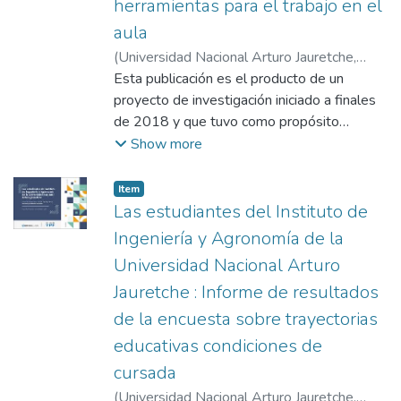
herramientas para el trabajo en el
funcionamiento interno, es por eso por lo
aula
que se estudia la programación de bajo
(
Universidad Nacional Arturo Jauretche
,
nivel de un procesador de 8 bits como el
2022
Esta publicación es el producto de un
)
Mingo Acuña, Elena
CPU08, el cual posee una cantidad reducida
proyecto de investigación iniciado a finales
de registros y un set de instrucciones que
de 2018 y que tuvo como propósito
facilita la programación.
generar estrategias institucionales para
Show more
Este texto está especialmente orientado a
acompañar las trayectorias formativas y
los alumnos de la carrera de Ingeniería
lograr una mayor participación de mujeres
informática, donde esta temática se dicta en
Item type:
,
Item
en las carreras ingeniería. Este proyecto fue
Las estudiantes del Instituto de
la Asignatura de Organización y arquitectura
realizado con financiamiento de la Fundación
de computadoras y es de difícil comprensión
Ingeniería y Agronomía de la
YPF, en virtud del convenio firmado con la
para estudiantes con un perfil orientado a la
Universidad Nacional Arturo
UNAJ.
programación en alto nivel.
Jauretche : Informe de resultados
de la encuesta sobre trayectorias
educativas condiciones de
cursada
(
Universidad Nacional Arturo Jauretche
,