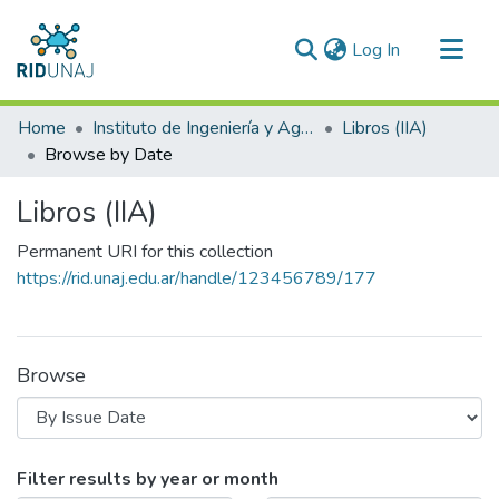
(current)
Log In
Communities & Collections
Home
Instituto de Ingeniería y Agronomía (IIA)
Libros (IIA)
All of RID-UNAJ
Browse by Date
Libros (IIA)
Permanent URI for this collection
https://rid.unaj.edu.ar/handle/123456789/177
Browse
Browsing Libros (IIA) by Issue Date
Filter results by year or month