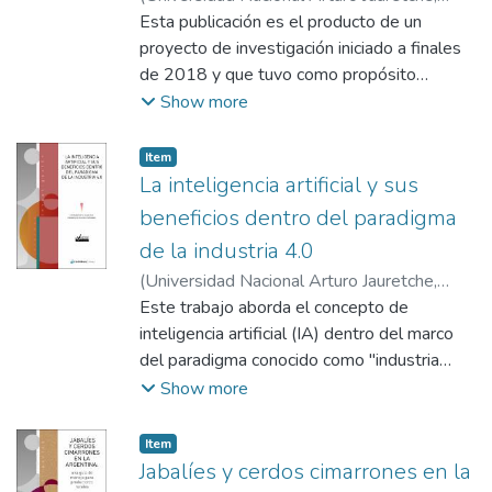
2022
Esta publicación es el producto de un
)
Mingo Acuña, Elena
proyecto de investigación iniciado a finales
de 2018 y que tuvo como propósito
generar estrategias institucionales para
Show more
acompañar las trayectorias formativas y
lograr una mayor participación de mujeres
Item type:
,
Item
en las carreras ingeniería. Este proyecto fue
La inteligencia artificial y sus
realizado con financiamiento de la Fundación
beneficios dentro del paradigma
YPF, en virtud del convenio firmado con la
de la industria 4.0
UNAJ.
(
Universidad Nacional Arturo Jauretche
,
2023
Este trabajo aborda el concepto de
)
Walas Mateo, Federico
;
Navarro,
Florencia Nataly
inteligencia artificial (IA) dentro del marco
del paradigma conocido como "industria
4.0". Se presentan los conceptos centrales
Show more
del nuevo modelo industrial, y en ese marco
se realiza una introducción a conceptos
Item type:
,
Item
centrales de la IA, su composición, así como
Jabalíes y cerdos cimarrones en la