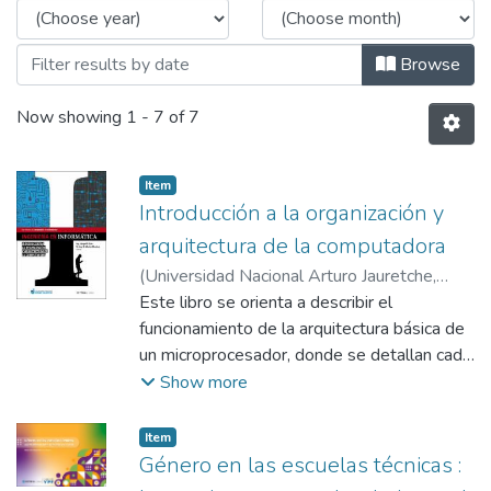
Browse
Now showing
1 - 7 of 7
Item type:
,
Item
Introducción a la organización y
arquitectura de la computadora
(
Universidad Nacional Arturo Jauretche
,
2018
Este libro se orienta a describir el
)
Osio, Jorge R.
;
Morales, Daniel Martin
funcionamiento de la arquitectura básica de
un microprocesador, donde se detallan cada
una de las partes en base a la Arquitectura
Show more
de Von Newmann.
Es importante conocer las características de
Item type:
,
Item
bajo nivel de un procesador (programación
Género en las escuelas técnicas :
en Assembler) para entender mejor el