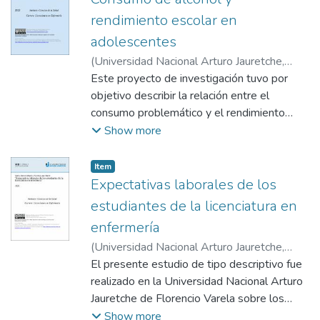
rendimiento escolar en
adolescentes
(
Universidad Nacional Arturo Jauretche
,
2022
Este proyecto de investigación tuvo por
)
Pérez, Graciela del Carmen
objetivo describir la relación entre el
consumo problemático y el rendimiento
escolar en un grupo de estudiantes de 15 a
Show more
19 años. Después de haber analizado los
resultados obtenidos se podría concluir lo
Item type:
,
Item
siguiente: ● En un primer análisis, solo el
Expectativas laborales de los
45% de los alumnos reconoció que
estudiantes de la licenciatura en
consumía. Pero puede afirmarse que el
enfermería
55% de encuestados que contestó que no
(
Universidad Nacional Arturo Jauretche
,
consumía bebidas alcohólicas, en las
2021
El presente estudio de tipo descriptivo fue
)
Castro, Damaris Micaela
;
Alvarenga,
siguientes preguntas contestó en qué
Juan Martín
realizado en la Universidad Nacional Arturo
ocasiones consumía, la frecuencia y hasta
Jauretche de Florencio Varela sobre los
las bebidas de su preferencia, dando un
estudiantes de la carrera de Licenciatura en
Show more
resultado de que el 100% de nuestro