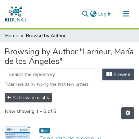
(current)
Log In
Communities & Collections
Home
Browse by Author
All of RID-UNAJ
Browsing by Author "Larrieur, María
de los Ángeles"
Browse
Filter results by typing the first few letters
All browse results
Now showing
1 - 6 of 6
Item type:
,
Item
Consumo de alcohol y