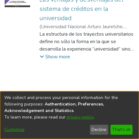
sistema de créditos en la
universidad
(
Universidad Nacional Arturo Jauretche
,
2023-11
La estructura de los trayectos universitarios
)
Marquina, Mónica
;
Beneitone,
Pablo
define no sólo la forma en la que se
;
Pérez Rasetti, Carlos
;
Guerrini, María
Victoria
desarrolla la experiencia “universidad” sino
;
Massetti, Astor
;
Doulián, Natalia
también implica prioridades en términos a
Show more
que conocimientos y qué formas de
validación de quienes se delega su
producción y reproducción. En un sistema
universitario que supera los 400 años de
historia, con distintos modelos e hiatos que
We collect and process your personal information for the
marcaron su desarrollo, la heterogeneidad
following purposes:
Authentication, Preferences,
institucional respecto a la estructuración de
Acknowledgement and Statistics
.
los trayectos es bastante amplia; lo que
To learn more, please read our
privacy policy
.
DSpace software
copyright © 2002-2026
LYRASIS
lleva ineludiblemente a la pregunta sobre la
Cookie
Accessibility
Privacy
End User
Send
Customize
Decline
That's ok
validación e intercambiabilidad de las
settings
settings
policy
Agreement
Feedback
titulaciones. A su vez, las transformaciones