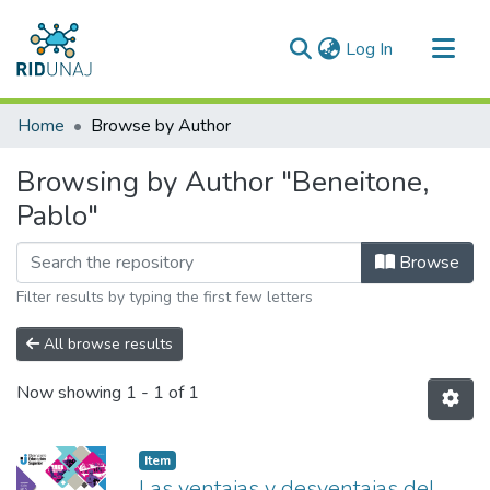
(current)
Log In
Communities & Collections
Home
Browse by Author
All of RID-UNAJ
Browsing by Author "Beneitone,
Pablo"
Browse
Filter results by typing the first few letters
All browse results
Now showing
1 - 1 of 1
Item type:
,
Item
Las ventajas y desventajas del