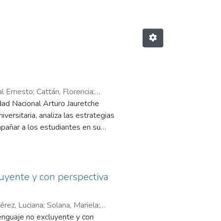
al Ernesto
;
Cattán, Florencia
;
idad Nacional Arturo Jauretche
iversitaria, analiza las estrategias
pañar a los estudiantes en su
sos de escritura, el texto explora
e patrones textuales y las
pedagógicas que responden a los
ra docentes e investigadores
luyente y con perspectiva
sidad y territorio.
érez, Luciana
;
Solana, Mariela
;
lenguaje no excluyente y con
ón, Alejandra
;
Carrizo, Fernanda
;