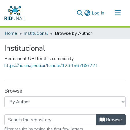
(current)
Log In
Communities & Collections
Home
Institucional
Browse by Author
All of RID-UNAJ
Institucional
Permanent URI for this community
https://rid.unaj.edu.ar/handle/123456789/221
Browse
Browsing Institucional by Author "Ae
Browse
Filter results by typing the first few letters