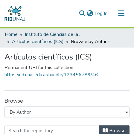
(current)
Log In
Communities & Collections
Home
Instituto de Ciencias de la Salud (ICS)
All of RID-UNAJ
Artículos científicos (ICS)
Browse by Author
Artículos científicos (ICS)
Permanent URI for this collection
https://rid.unaj.edu.ar/handle/123456789/46
Browse
Browsing Artículos científicos (ICS) 
Browse