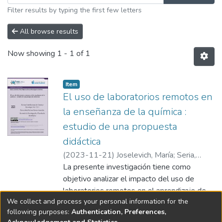
Filter results by typing the first few letters
All browse results
Now showing
1 - 1 of 1
Item type:
,
Item
El uso de laboratorios remotos en
la enseñanza de la química :
estudio de una propuesta
didáctica
(
2023-11-21
)
Joselevich, María
;
Seria,
María Alejandra
La presente investigación tiene como
;
Martínez, María Agustina
objetivo analizar el impacto del uso de
laboratorios remotos en el aprendizaje de
We collect and process your personal information for the
contenidos de materias básicas de la
Show more
following purposes:
Authentication, Preferences,
ingeniería, comparándola con el uso de