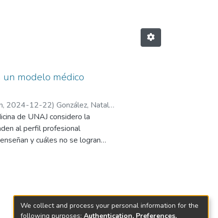
ara un modelo médico
n
,
2024-12-22
)
González, Natalia
dicina de UNAJ considero la
den al perfil profesional
enseñan y cuáles no se logran
retativo, indaga las percepciones
umental del programa regular y
nada como técnica de análisis de
e solicitar e interpretar estudios
luyendo maniobras semiológicas
We collect and process your personal information for the
 docentes priorizan el desarrollo de
following purposes:
Authentication, Preferences,