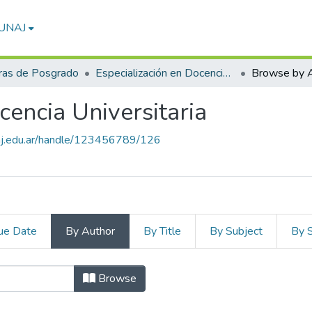
-UNAJ
ras de Posgrado
Especialización en Docencia Universitaria
Browse by 
cencia Universitaria
unaj.edu.ar/handle/123456789/126
ue Date
By Author
By Title
By Subject
By 
ión en Docencia Universitaria
Browse