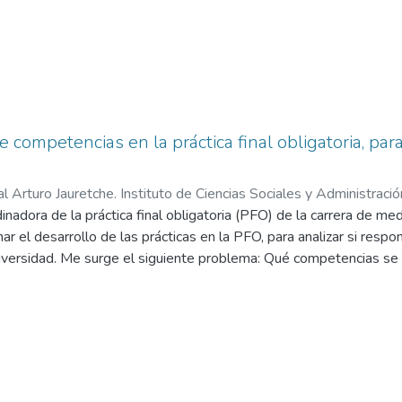
 competencias en la práctica final obligatoria, p
l Arturo Jauretche. Instituto de Ciencias Sociales y Administració
adora de la práctica final obligatoria (PFO) de la carrera de me
r el desarrollo de las prácticas en la PFO, para analizar si respon
iversidad. Me surge el siguiente problema: Qué competencias se 
iferentes ámbitos? Tipo de trabajo: paradigma cualitativo-interp
a PFO, de la carrera de Medicina de Unaj. Se realizó análisis doc
ucturadas a docentes coordinadores. La codificación fue seleccio
yoría (80%) considera que los estudiantes adquieran la habilidad d
mbién la importancia de realizar un examen físico completo, inc
 una historia clínica detallada. Estos resultados sugieren que los