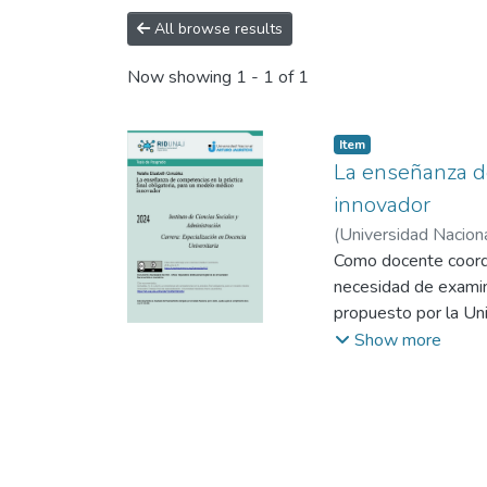
All browse results
Now showing
1 - 1 of 1
Item type:
,
Item
La enseñanza de
innovador
(
Universidad Naciona
Elizabeth
Como docente coordin
necesidad de examina
propuesto por la Un
implementar en los d
Show more
de los docentes de l
entrevistas semiestr
estas últimas. La ma
complementarios. Ta
adecuadas, y realizar